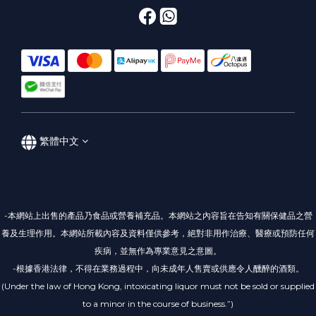
繁體中文
-本網站上出售的產品乃食品或營養補充品。本網站之內容旨在告知有關保健品之營
養及生理作用。本網站所載內容及資料僅供參考，絕對非用作治療、醫療或預防任何
疾病，並無作為專業意見之意圖。
-根據香港法律，不得在業務過程中，向未成年人售賣或供應令人醺醉的酒類。
(Under the law of Hong Kong, intoxicating liquor must not be sold or supplied
to a minor in the course of business.”)