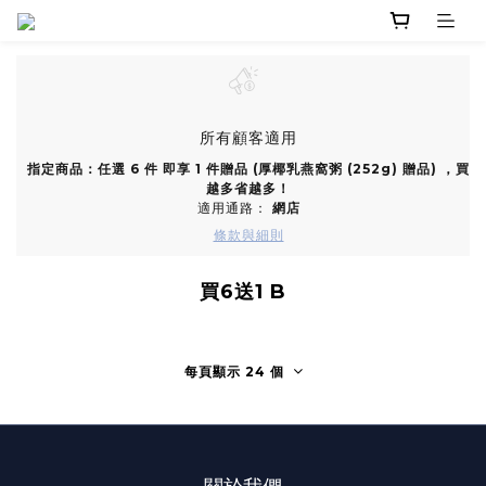
所有顧客適用
指定商品：任選 6 件 即享 1 件贈品 (厚椰乳燕窩粥 (252g) 贈品) ，買
越多省越多！
適用通路：
網店
條款與細則
買6送1 B
每頁顯示 24 個