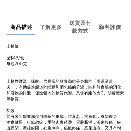
送貨及付
商品描述
了解更多
顧客評價
款方式
山楂條
💰$48/包
每包200克
山楂性微溫，味酸。含豐富的膳食纖維是身體的「腸道清道
夫」，有助促進腸道的蠕動和消化腺的分泌，🈶利於食腸的消化
和廢物的排泄，促進體內的物質代謝。又含有維他命C、胡蘿蔔素
等物質。
功效
能有效阻斷並減少自由基的形成，防衰老，抗氧化，養顏瘦身，
消食健胃，行氣散瘀，用於肉食積滯，胃脘脹滿，瀉痢腹痛，瘀
血經閉，產後瘀阻，心腹刺痛，疝氣疼痛，高脂血症。又具有增