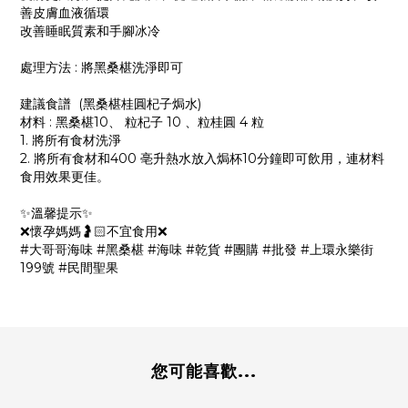
善皮膚血液循環
改善睡眠質素和手腳冰冷
處理方法 : 將黑桑椹洗淨即可
建議食譜 (黑桑椹桂圓杞子焗水)
材料 : 黑桑椹10、 粒杞子 10 、粒桂圓 4 粒
1. 將所有食材洗淨
2. 將所有食材和400 亳升熱水放入焗杯10分鐘即可飲用，連材料
食用效果更佳。
✨溫馨提示✨
❌懷孕媽媽🤰🏻不宜食用❌
#大哥哥海味 #黑桑椹 #海味 #乾貨 #團購 #批發 #上環永樂街
199號 #民間聖果
您可能喜歡...