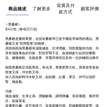
送貨及付
商品描述
了解更多
顧客評價
款方式
✨黑桑椹✨
$40/包 (每包300克)
黑桑椹是桑樹果實，在從前桑椹早已是中國皇帝御用的禮品。黑
桑椹又有“民間聖果“的稱譽。
原因係因為黑桑椹有滋陰補血，生津潤腸，預防脫髮的功效。亦
具有滋陰養血的功效，對於肝腎不足、血虛精虧引起的頭暈眼
花、腰膝痠軟、失眠多夢、耳聾耳鳴等症具有一定的輔助治療作
靚既黑桑椹呈深藍黑色，有光澤，果實肥厚大粒，用來當零食就
咁食又得，沖水飲又得。
加入其他材料沖水飲又得，如桂圓，紅棗，黑豆，仲可以強肝
腎，補血氣。
功效 :
補血滋陰、生津止渴、潤腸解毒、調理脾臟、美容養顏、養肝明
目、延緩衰老、
皮膚更白嫩、提升免疫力、促進新陳代謝、舒緩解眼睛疲勞、改