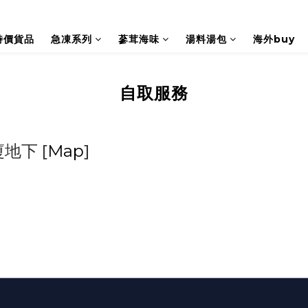
特價貨品
急凍系列
蔘茸海味
湯料湯包
海外buy
自取服務
廈地下
[
]
Map