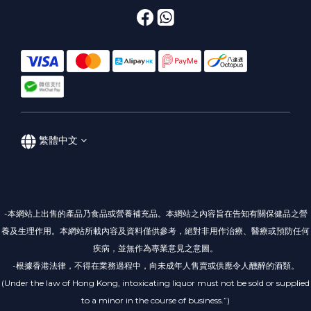
繁體中文
-本網站上出售的產品乃食品或營養補充品。本網站之內容旨在告知有關保健品之營
養及生理作用。本網站所載內容及資料僅供參考，絕對非用作治療、醫療或預防任何
疾病，並無作為專業意見之意圖。
-根據香港法律，不得在業務過程中，向未成年人售賣或供應令人醺醉的酒類。
(Under the law of Hong Kong, intoxicating liquor must not be sold or supplied
to a minor in the course of business.”)