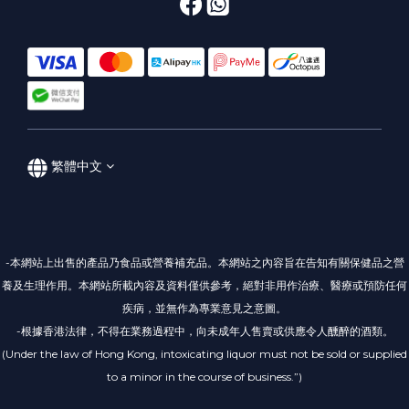
繁體中文
-本網站上出售的產品乃食品或營養補充品。本網站之內容旨在告知有關保健品之營
養及生理作用。本網站所載內容及資料僅供參考，絕對非用作治療、醫療或預防任何
疾病，並無作為專業意見之意圖。
-根據香港法律，不得在業務過程中，向未成年人售賣或供應令人醺醉的酒類。
(Under the law of Hong Kong, intoxicating liquor must not be sold or supplied
to a minor in the course of business.”)