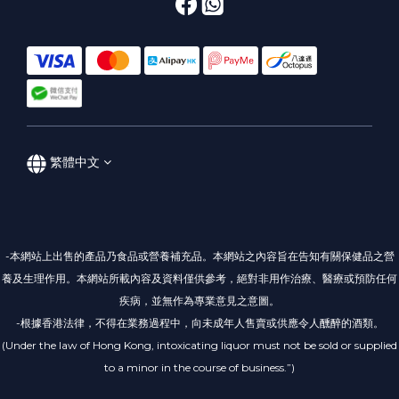
繁體中文
-本網站上出售的產品乃食品或營養補充品。本網站之內容旨在告知有關保健品之營
養及生理作用。本網站所載內容及資料僅供參考，絕對非用作治療、醫療或預防任何
疾病，並無作為專業意見之意圖。
-根據香港法律，不得在業務過程中，向未成年人售賣或供應令人醺醉的酒類。
(Under the law of Hong Kong, intoxicating liquor must not be sold or supplied
to a minor in the course of business.”)